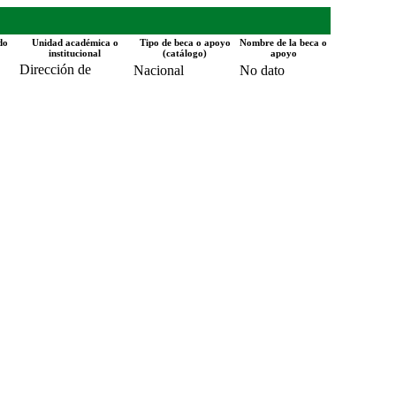
do
Unidad académica o
Tipo de beca o apoyo
Nombre de la beca o
institucional
(catálogo)
apoyo
Dirección de
Nacional
No dato
Investigación