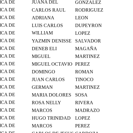
ICA DE
JUANA DEL
GONZALEZ
MICO
CARMEN
ICA DE
CARLOS RAUL
RODRIGUEZ
MICO
ICA DE
ADRIANA
LEON
MICO
ICA DE
LUIS CARLOS
DUPEYRON
MICO
ICA DE
WILLIAM
LOPEZ
MICO
BALDEMAR
ICA DE
YAZMIN DENISSE
SALVADOR
MICO
ICA DE
DENEB ELI
MAGAÑA
MICO
ICA DE
MIGUEL
MARTINEZ
MICO
ICA DE
MIGUEL OCTAVIO
PEREZ
MICO
ICA DE
DOMINGO
ROMAN
MICO
ICA DE
JUAN CARLOS
TINOCO
MICO
ICA DE
GERMAN
MARTINEZ
MICO
ICA DE
MARIA DOLORES
SOSA
MICO
ICA DE
ROSA NELLY
RIVERA
MICO
ICA DE
MARCOS
MADRAZO
MICO
ICA DE
HUGO TRINIDAD
LOPEZ
MICO
ICA DE
MARCOS
PEREZ
MICO