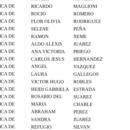
MICO
ICA DE
RICARDO
MAGLIONI
MICO
ICA DE
ROCIO
ROMERO
MICO
ICA DE
FLOR OLIVIA
RODRIGUEZ
MICO
ICA DE
SELENE
PEÑA
MICO
ICA DE
RAMON
NEME
MICO
ICA DE
ALDO ALEXIS
JUAREZ
MICO
ICA DE
ANA VICTORIA
PRIEGO
MICO
ICA DE
CARLOS JESUS
HERNANDEZ
MICO
ICA DE
ANGEL
VAZQUEZ
MICO
HUMBERTO
ICA DE
LAURA
GALLEGOS
MICO
ICA DE
VICTOR HUGO
ROBLES
MICO
ICA DE
HEIDI GABRIELA
ESTRADA
MICO
ICA DE
ROSARIO DEL
SUAREZ
MICO
CARMEN
ICA DE
MARIA
CHABLE
MICO
GUADALUPE
ICA DE
ABRAHAM
PEREZ
MICO
GERARDO
ICA DE
SANDRA
JUAREZ
MICO
ICA DE
REFUGIO
SILVAN