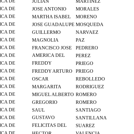
ICA DE
JULIAN
MARTINEZ
S Y
ICA DE
JOSE ANTONIO
MORALES
S Y
ICA DE
MARTHA ISABEL
MORENO
S Y
ICA DE
JOSE GUADALUPE
MOSQUEDA
S Y
ICA DE
GUILLERMO
NARVAEZ
S Y
ICA DE
MAGNOLIA
PAZ
S Y
ICA DE
FRANCISCO JOSE
PEDRERO
S Y
ICA DE
AMERICA DEL
PEREZ
S Y
CARMEN
ICA DE
FREDDY
PRIEGO
S Y
ALBERTO
ICA DE
FREDDY ARTURO
PRIEGO
S Y
ICA DE
OSCAR
REBOLLEDO
S Y
ICA DE
MARGARITA
RODRIGUEZ
S Y
ICA DE
MIGUEL ALBERTO
ROMERO
S Y
ICA DE
GREGORIO
ROMERO
S Y
ICA DE
SAUL
SANTIAGO
S Y
ICA DE
GUSTAVO
SANTILLANA
S Y
ALFONSO
ICA DE
FELICITAS DEL
SUAREZ
S Y
CARMEN
ICA DE
HECTOR
VALENCIA