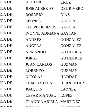
S Y
ICA DE
HECTOR
CRUZ
S Y
ALEJANDRO
ICA DE
JOSE ALBERTO
DEL RIVERO
S Y
ICA DE
ROSARIO
DIAZ
S Y
ICA DE
LEONEL
GARCIA
S Y
ICA DE
FELIPE DE JESUS
GARCIA
S Y
ICA DE
IVONNE ADRIANA
GAYTAN
S Y
ICA DE
ANDRES
GONZALEZ
S Y
ICA DE
ANGELA
GONZALEZ
S Y
ICA DE
ARMANDO
GUTIERREZ
S Y
ICA DE
JORGE
GUTIERREZ
S Y
ICA DE
JUAN CARLOS
GUZMAN
S Y
ICA DE
LORENZO
GUZMAN
S Y
ICA DE
NICOLAS
HADDAD
S Y
ICA DE
ENMA ESTELA
HERNANDEZ
S Y
ICA DE
JOAQUIN
LAYNEZ
S Y
ICA DE
CESAR MANUEL
LOPEZ
S Y
ICA DE
CLAUDIA ARIELA
MARTINEZ
S Y