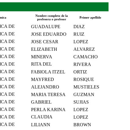
Nombre completo de la
mica
Primer apellido
profesora o profesor
ICA DE
GUADALUPE
DIAZ
MICO
ICA DE
JOSE EDUARDO
RUIZ
MICO
ICA DE
JOSE CESAR
LOPEZ
MICO
ICA DE
ELIZABETH
ALVAREZ
MICO
ICA DE
MINERVA
CAMACHO
MICO
ICA DE
RITA DEL
RIVERA
MICO
CARMEN
ICA DE
FABIOLA ITZEL
ORTIZ
MICO
ICA DE
MAYFRED
ROSIQUE
MICO
ICA DE
ALEJANDRO
MUSTIELES
MICO
ICA DE
MARIA TERESA
GUZMAN
MICO
ICA DE
GABRIEL
SUJIAS
MICO
ICA DE
PERLA KARINA
LOPEZ
MICO
ICA DE
CLAUDIA
LOPEZ
MICO
YOLANDA
ICA DE
LILIANN
BROWN
MICO