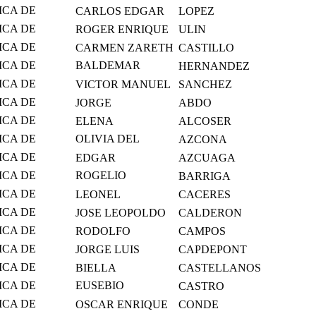
MICO
ICA DE
CARLOS EDGAR
LOPEZ
MICO
ICA DE
ROGER ENRIQUE
ULIN
MICO
ICA DE
CARMEN ZARETH
CASTILLO
MICO
ICA DE
BALDEMAR
HERNANDEZ
MICO
FABIAN
ICA DE
VICTOR MANUEL
SANCHEZ
MICO
ICA DE
JORGE
ABDO
S Y
ICA DE
ELENA
ALCOSER
S Y
ICA DE
OLIVIA DEL
AZCONA
S Y
CARMEN
ICA DE
EDGAR
AZCUAGA
S Y
ICA DE
ROGELIO
BARRIGA
S Y
EDUARDO
ICA DE
LEONEL
CACERES
S Y
ICA DE
JOSE LEOPOLDO
CALDERON
S Y
ICA DE
RODOLFO
CAMPOS
S Y
ICA DE
JORGE LUIS
CAPDEPONT
S Y
ICA DE
BIELLA
CASTELLANOS
S Y
ICA DE
EUSEBIO
CASTRO
S Y
GUADALUPE
ICA DE
OSCAR ENRIQUE
CONDE