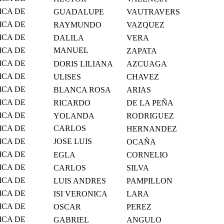
S Y
ICA DE
GUADALUPE
VAUTRAVERS
S Y
ICA DE
RAYMUNDO
VAZQUEZ
S Y
ICA DE
DALILA
VERA
S Y
ICA DE
MANUEL
ZAPATA
S Y
ANTONIO
ICA DE
DORIS LILIANA
AZCUAGA
S Y
ICA DE
ULISES
CHAVEZ
S Y
ICA DE
BLANCA ROSA
ARIAS
S Y
ICA DE
RICARDO
DE LA PEÑA
S Y
ICA DE
YOLANDA
RODRIGUEZ
S Y
ICA DE
CARLOS
HERNANDEZ
S Y
ARMANDO
ICA DE
JOSE LUIS
OCAÑA
S Y
MARTIN
ICA DE
EGLA
CORNELIO
S Y
ICA DE
CARLOS
SILVA
S Y
ICA DE
LUIS ANDRES
PAMPILLON
S Y
ICA DE
ISI VERONICA
LARA
S Y
ICA DE
OSCAR
PEREZ
S Y
ICA DE
GABRIEL
ANGULO