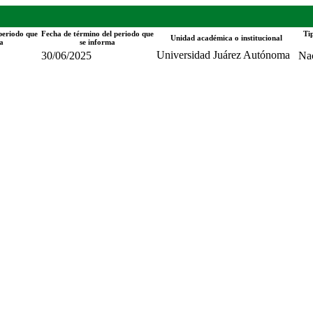
 periodo que
Fecha de término del periodo que
Ti
Unidad académica o institucional
a
se informa
Universidad Juárez Autónoma
30/06/2025
Na
de Tabasco