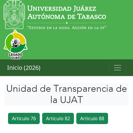
Inicio (2026)
Unidad de Transparencia de
la UJAT
Articulo 76
Articulo 82
Articulo 88