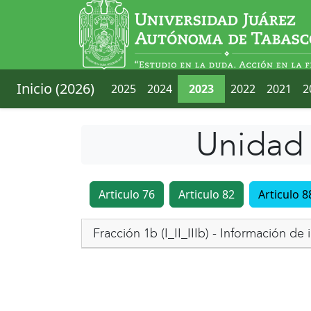
Inicio (2026)
2025
2024
2023
2022
2021
2
Unidad 
Articulo 76
Articulo 82
Articulo 8
Fracción 1b (I_II_IIIb) - Información d